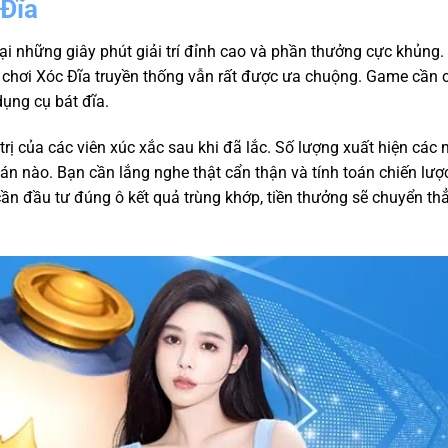
Đĩa
m lại những giây phút giải trí đỉnh cao và phần thưởng cực khủng
 chơi Xóc Đĩa truyền thống vẫn rất được ưa chuộng. Game cần 
dụng cụ bát đĩa.
trị của các viên xúc xắc sau khi đã lắc. Số lượng xuất hiện các 
oán nào. Bạn cần lắng nghe thật cẩn thận và tính toán chiến lượ
ần đầu tư đúng ô kết quả trùng khớp, tiền thưởng sẽ chuyển th