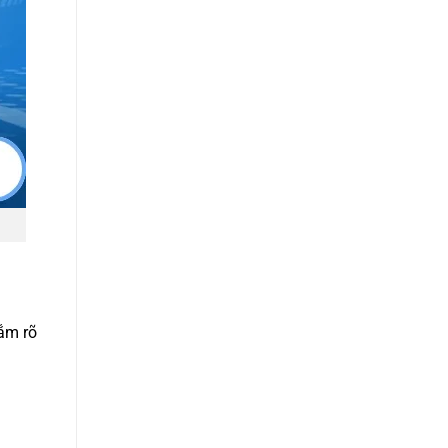
ắm rõ