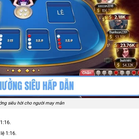
ng siêu hời cho người may mắn
1:16.
lệ 1:16.