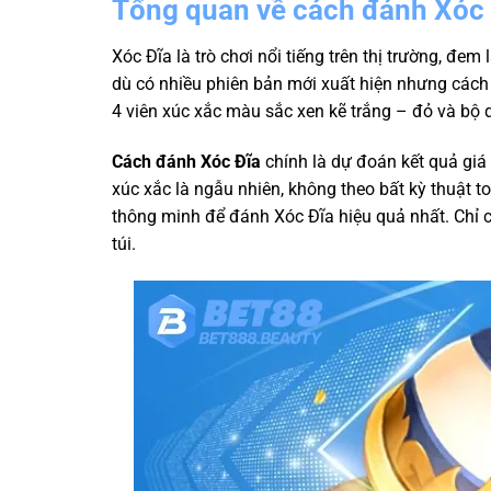
Tổng quan về cách đánh Xóc 
Xóc Đĩa là trò chơi nổi tiếng trên thị trường, đe
dù có nhiều phiên bản mới xuất hiện nhưng cách
4 viên xúc xắc màu sắc xen kẽ trắng – đỏ và bộ 
Cách đánh Xóc Đĩa
chính là dự đoán kết quả giá 
xúc xắc là ngẫu nhiên, không theo bất kỳ thuật t
thông minh để đánh Xóc Đĩa hiệu quả nhất. Chỉ c
túi.