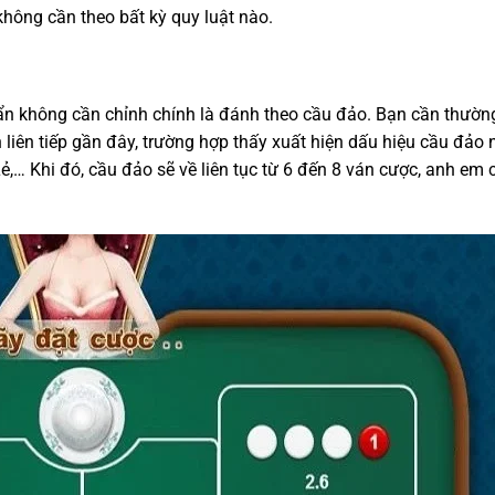
không cần theo bất kỳ quy luật nào.
n không cần chỉnh chính là đánh theo cầu đảo. Bạn cần thườn
n liên tiếp gần đây, trường hợp thấy xuất hiện dấu hiệu cầu đảo 
,… Khi đó, cầu đảo sẽ về liên tục từ 6 đến 8 ván cược, anh em 