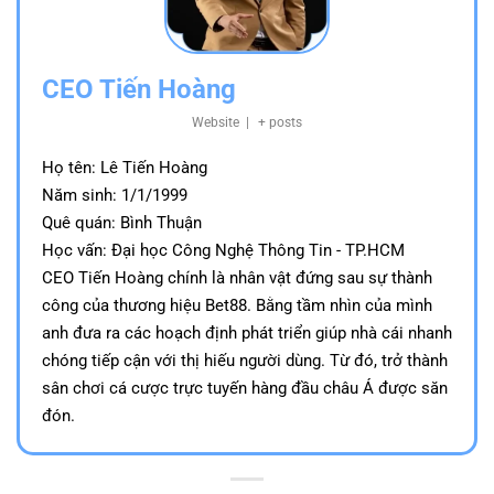
CEO Tiến Hoàng
Website
|
+ posts
Họ tên: Lê Tiến Hoàng
Năm sinh: 1/1/1999
Quê quán: Bình Thuận
Học vấn: Đại học Công Nghệ Thông Tin - TP.HCM
CEO Tiến Hoàng chính là nhân vật đứng sau sự thành
công của thương hiệu Bet88. Bằng tầm nhìn của mình
anh đưa ra các hoạch định phát triển giúp nhà cái nhanh
chóng tiếp cận với thị hiếu người dùng. Từ đó, trở thành
sân chơi cá cược trực tuyến hàng đầu châu Á được săn
đón.