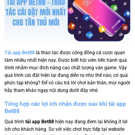
Tải app Bet88
là thao tác được cộng đồng cá cược quan
tâm nhiều nhất hiện nay. Được biết hội viên tiến hành quá
trình nhằm mục đích nâng cao chất lượng ván game. Vậy
quá trình cài đặt hiện tại đang diễn ra như thế nào, có quá
phức tạp không? Để có câu trả lời chơi bản thân, mọi người
hãy tham khảo ngay nội dung dưới đây nhé.
Tổng hợp các lợi ích nhận được sau khi tải app
Bet88
Quá trình
tải app Bet88
hiện nay đang đem lại không ít lợi
ích cho khách hàng. So với việc chơi trực tiếp tại website