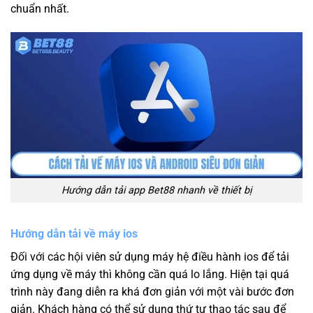
chuẩn nhất.
Hướng dẫn tải app Bet88 nhanh về thiết bị
Hướng dẫn tải về máy ios
Đối với các hội viên sử dụng máy hệ điều hành ios để tải
ứng dụng về máy thì không cần quá lo lắng. Hiện tại quá
trình này đang diễn ra khá đơn giản với một vài bước đơn
giản. Khách hàng có thể sử dụng thứ tự thao tác sau để