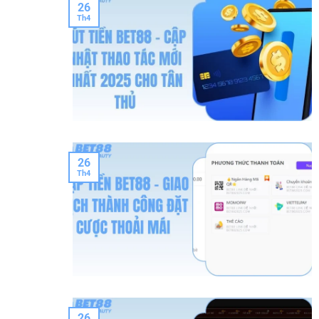
26
Th4
26
Th4
26