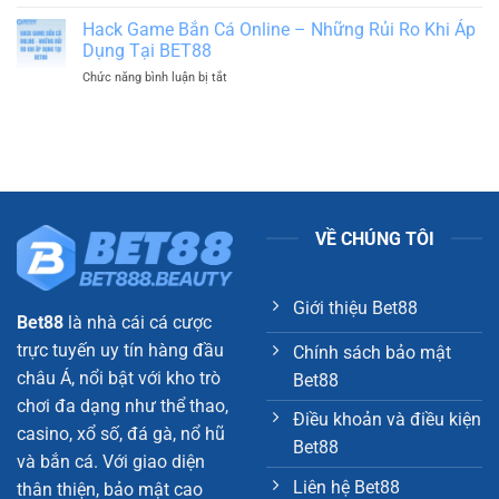
Bắn
Chặn
Lược
Cá
Hack Game Bắn Cá Online – Những Rủi Ro Khi Áp
–
Hiệu
Vua
Giải
Dụng Tại BET88
Quả
Hải
Pháp
Chức năng bình luận bị tắt
ở
Tặc
Hiệu
Hack
–
Quả
Game
Top
Nhất
Bắn
Game
2025
Cá
Săn
Online
Kho
–
Báu
Những
Hấp
Rủi
Dẫn
VỀ CHÚNG TÔI
Ro
Nhất
Khi
Áp
Giới thiệu Bet88
Dụng
Bet88
là nhà cái cá cược
Tại
BET88
trực tuyến uy tín hàng đầu
Chính sách bảo mật
châu Á, nổi bật với kho trò
Bet88
chơi đa dạng như thể thao,
Điều khoản và điều kiện
casino, xổ số, đá gà, nổ hũ
Bet88
và bắn cá. Với giao diện
Liên hệ Bet88
thân thiện, bảo mật cao