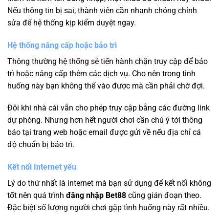
Nếu thông tin bị sai, thành viên cần nhanh chóng chỉnh
sửa để hệ thống kịp kiểm duyệt ngay.
Hệ thống nâng cấp hoặc bảo trì
Thông thường hệ thống sẽ tiến hành chặn truy cập để bảo
trì hoặc nâng cấp thêm các dịch vụ. Cho nên trong tình
huống này bạn không thể vào được mà cần phải chờ đợi.
Đôi khi nhà cái vẫn cho phép truy cập bằng các đường link
dự phòng. Nhưng hơn hết người chơi cần chú ý tới thông
báo tại trang web hoặc email được gửi về nếu địa chỉ cá
độ chuẩn bị bảo trì.
Kết nối Internet yếu
Lý do thứ nhất là internet mà bạn sử dụng để kết nối không
tốt nên quá trình
đăng nhập Bet88
cũng gián đoạn theo.
Đặc biệt số lượng người chơi gặp tình huống này rất nhiều.