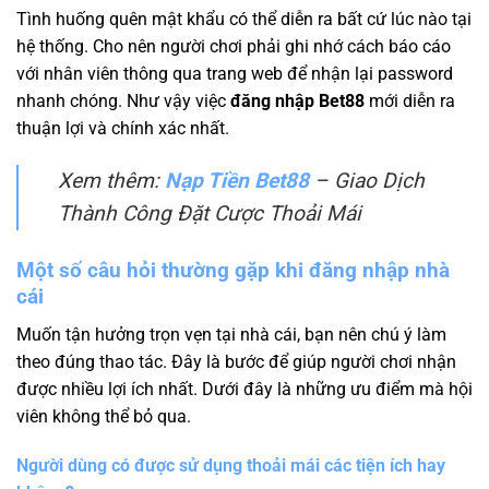
Tình huống quên mật khẩu có thể diễn ra bất cứ lúc nào tại
hệ thống. Cho nên người chơi phải ghi nhớ cách báo cáo
với nhân viên thông qua trang web để nhận lại password
nhanh chóng. Như vậy việc
đăng nhập Bet88
mới diễn ra
thuận lợi và chính xác nhất.
Xem thêm:
Nạp Tiền Bet88
– Giao Dịch
Thành Công Đặt Cược Thoải Mái
Một số câu hỏi thường gặp khi đăng nhập nhà
cái
Muốn tận hưởng trọn vẹn tại nhà cái, bạn nên chú ý làm
theo đúng thao tác. Đây là bước để giúp người chơi nhận
được nhiều lợi ích nhất. Dưới đây là những ưu điểm mà hội
viên không thể bỏ qua.
Người dùng có được sử dụng thoải mái các tiện ích hay