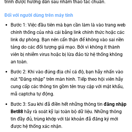
trình được hướng dẫn sau nhằm thao tác chuẩn.
Đối với người dùng trên máy tính
Bước 1: Việc đầu tiên mà bạn cần làm là vào trang web
chính thống của nhà cái bằng link chính thức hoặc các
link dự phòng. Bạn nên cẩn thận để không vào sai nền
tảng do các đối tượng giả mạo. Bởi vì không ít thành
viên bị nhiễm virus hoặc bị lừa đảo từ hệ thống không
an toàn.
Bước 2: Khi vào đúng địa chỉ cá độ, bạn hãy nhấn vào
nút “Đăng nhập” trên màn hình. Tiếp theo hội viên hãy
cung cấp các thông tin gồm tên truy cập với mật khẩu,
mã captcha tự động.
Bước 3: Sau khi đã điền hết những thông tin
đăng nhập
Bet88
hãy rà soát kỹ lại toàn bộ dữ liệu. Những thông
tin đầy đủ, trùng khớp với tài khoản đã đăng ký mới
được hệ thống xác nhận.