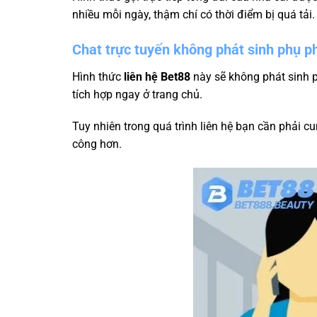
nhiều mỗi ngày, thậm chí có thời điểm bị quá tải
Chat trực tuyến không phát sinh phụ ph
Hình thức
liên hệ Bet88
này sẽ không phát sinh p
tích hợp ngay ở trang chủ.
Tuy nhiên trong quá trình liên hệ bạn cần phải c
công hơn.