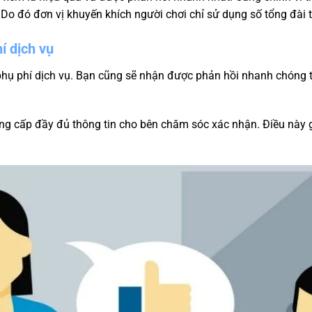
. Do đó đơn vị khuyến khích người chơi chỉ sử dụng số tổng đài 
í dịch vụ
hụ phí dịch vụ. Bạn cũng sẽ nhận được phản hồi nhanh chóng từ 
ung cấp đầy đủ thông tin cho bên chăm sóc xác nhận. Điều này g