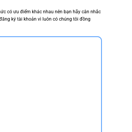
thức có ưu điểm khác nhau nên bạn hãy cân nhắc
đăng ký tài khoản vì luôn có chúng tôi đồng