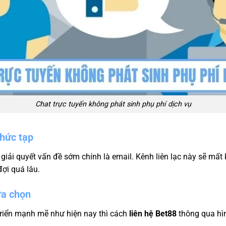
Chat trực tuyến không phát sinh phụ phí dịch vụ
phức tạp
iải quyết vấn đề sớm chính là email. Kênh liên lạc này sẽ mất
đợi quá lâu.
ựa chọn
triển mạnh mẽ như hiện nay thì cách
liên hệ Bet88
thông qua hì