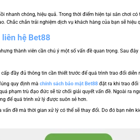
i nhanh chóng, hiệu quả. Trong thời điểm hiện tại sân chơi có 
o. Chắc chắn trải nghiệm dịch vụ khách hàng của bạn sẽ hiệu q
 liên hệ Bet88
nhưng thành viên cần chú ý một số vấn đề quan trọng. Sau đây l
cấp đầy đủ thông tin cần thiết trước để quá trình trao đổi diễn
 đúng quy định mà
chính sách bảo mật Bet88
đặt ra khi trao đổ
uá phạm trù đạo đức sẽ từ chối giải quyết vấn đề. Ngoài ra ngườ
ng để quá trình xử lý được suôn sẻ hơn.
 vấn đề mà thời gian xử lý có thể sẽ thay đổi. Do đó bạn nên k