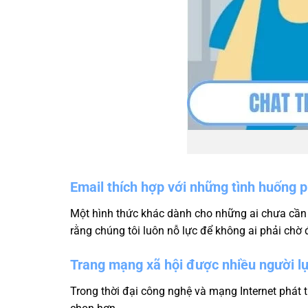
Email thích hợp với những tình huống 
Một hình thức khác dành cho những ai chưa cần g
rằng chúng tôi luôn nỗ lực để không ai phải chờ 
Trang mạng xã hội được nhiều người l
Trong thời đại công nghệ và mạng Internet phát 