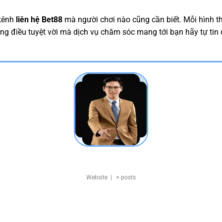
 kênh
liên hệ Bet88
mà người chơi nào cũng cần biết. Mỗi hình 
g điều tuyệt vời mà dịch vụ chăm sóc mang tới bạn hãy tự tin 
Website
|
+ posts