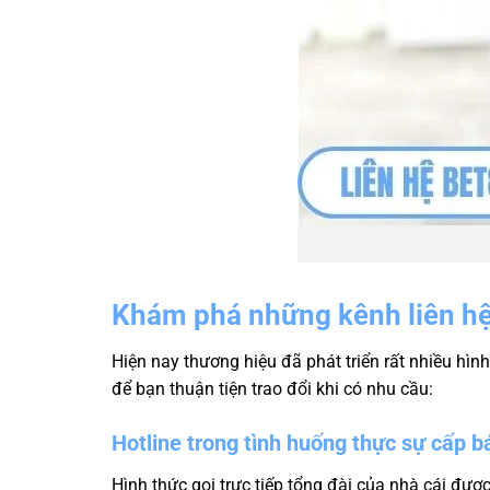
Khám phá những kênh liên hệ
Hiện nay thương hiệu đã phát triển rất nhiều hì
để bạn thuận tiện trao đổi khi có nhu cầu:
Hotline trong tình huống thực sự cấp b
Hình thức gọi trực tiếp tổng đài của nhà cái đượ